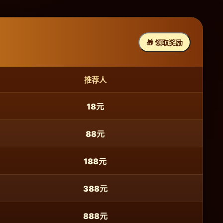
🎁 领取奖励
推荐人
18元
88元
188元
388元
888元