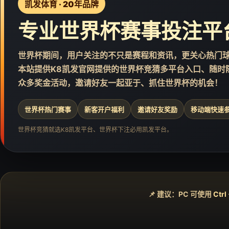
凯发体育 · 20年品牌
专业世界杯赛事投注平
世界杯期间，用户关注的不只是赛程和资讯，更关心热门
本站提供K8凯发官网提供的世界杯竞猜多平台入口、随时
众多奖金活动，邀请好友一起亚于、抓住世界杯的机会！
世界杯热门赛事
新客开户福利
邀请好友奖励
移动端快速
世界杯竞猜就选K8凯发平台、世界杯下注必用凯发平台。
📌 建议：PC 可使用
Ctrl