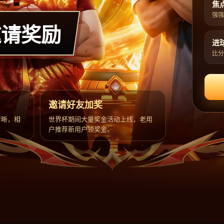
焦
强强
 邀请奖励
进
比分
邀请好友加奖
清晰，相
世界杯期间大量奖金活动上线，老用
户推荐新用户领奖金。