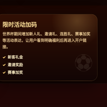
限时活动加码
世界杯期间增加新人礼、邀请礼、连胜礼、赛事加奖
等活动表达，让用户看到明确福利后再进入开户链
接。
新客礼金
邀请奖励
赛事加奖