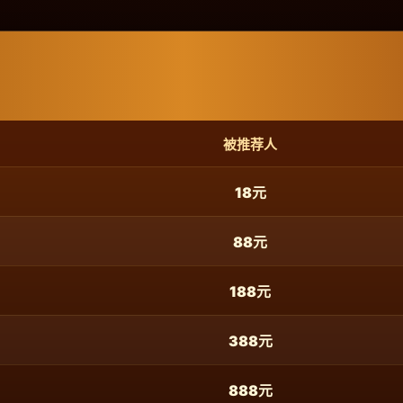
被推荐人
18元
88元
188元
388元
888元