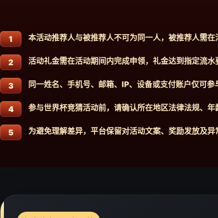
本活动推荐人与被推荐人不可为同一人，被推荐人需在
1
活动礼金需在活动期间内完成申领，礼金达到指定流水
2
同一姓名、手机号、邮箱、IP、设备或支付账户仅可参
3
参与世界杯竞猜活动前，请确认所在地区法律法规、年
4
为避免理解差异，平台保留对活动文案、奖励发放及异
5